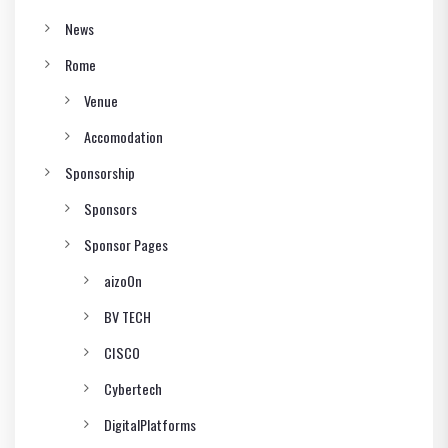
News
Rome
Venue
Accomodation
Sponsorship
Sponsors
Sponsor Pages
aizoOn
BV TECH
CISCO
Cybertech
DigitalPlatforms