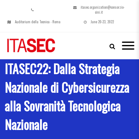
itasec.organization@consorzio-
cini.it
Auditorium della Tecnica - Roma
June 20-23, 2022
ITASEC
Italian Conference on CyberSecurity
ITASEC22: Dalla Strategia
| ROME – Jun 20-24, 2022
Nazionale di Cybersicurezza
alla Sovranità Tecnologica
Nazionale